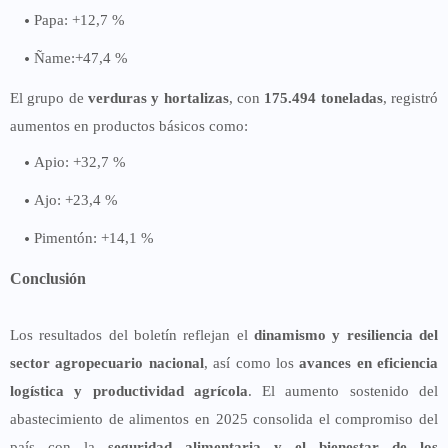
Papa: +12,7 %
Ñame:+47,4 %
El grupo de
verduras y hortalizas
, con
175.494 toneladas
, registró
aumentos en productos básicos como:
Apio: +32,7 %
Ajo: +23,4 %
Pimentón: +14,1 %
Conclusión
Los resultados del boletín reflejan el
dinamismo y resiliencia del
sector agropecuario nacional
, así como los
avances en eficiencia
logística y productividad agrícola
. El aumento sostenido del
abastecimiento de alimentos en 2025 consolida el compromiso del
país con la
seguridad alimentaria y el bienestar de los