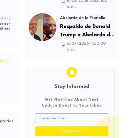
contratos sindicales
6/23/2026 05:34:00
a. m.
y busca frenar la
intermediación
Abelardo de la Espriella
IENTE
ta por
laboral ilegal
Respaldo de Donald
áticas
Trump a Abelardo de
la Espriella genera
6/07/2026 11:50:00
a. m.
debate sobre
soberanía e
ás
influencia
internacional
Stay Informed
Get Notified About Next
Update Direct to Your inbox
ntarios