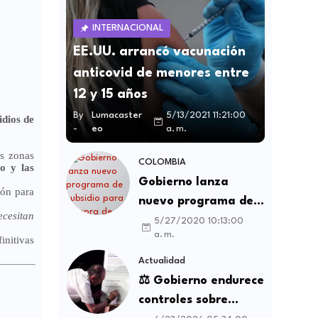
INTERNACIONAL
EE.UU. arrancó vacunación
anticovid de menores entre
12 y 15 años
By
Lumacaster
5/13/2021 11:21:00
idios de
-
eo
a. m.
as zonas
COLOMBIA
o y las
Gobierno lanza
ión para
nuevo programa de
ecesitan
subsidio para compra
5/27/2020 10:13:00
a. m.
de vivienda VIS y no
initivas
VIS
Actualidad
⚖️ Gobierno endurece
controles sobre