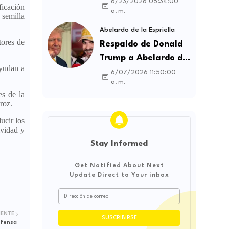
contratos sindicales
6/23/2026 05:34:00
ficación
a. m.
y busca frenar la
 semilla
intermediación
Abelardo de la Espriella
tores de
laboral ilegal
Respaldo de Donald
Trump a Abelardo de
ayudan a
la Espriella genera
6/07/2026 11:50:00
a. m.
debate sobre
es de la
soberanía e
roz.
influencia
ucir los
internacional
ividad y
Stay Informed
Get Notified About Next
Update Direct to Your inbox
IENTE
efensa