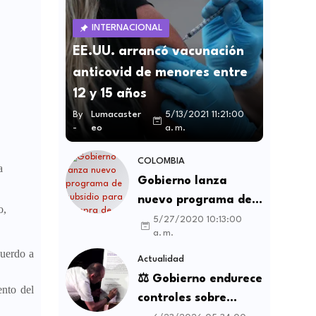
INTERNACIONAL
EE.UU. arrancó vacunación
anticovid de menores entre
12 y 15 años
By
Lumacaster
5/13/2021 11:21:00
-
eo
a. m.
COLOMBIA
a
Gobierno lanza
nuevo programa de
o,
subsidio para compra
5/27/2020 10:13:00
a. m.
de vivienda VIS y no
cuerdo a
VIS
Actualidad
⚖️ Gobierno endurece
ento del
controles sobre