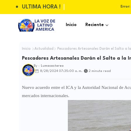
ULTIMA HORA !
Error:
Inicio
Reciente
Inicio
Actualidad
Pescadores Artesanales Darán el Salto a la
Pescadores Artesanales Darán el Salto a la I
By -
Lumacastereo
8/28/2024 07:35:00 a. m.
2 minute read
Nuevo acuerdo entre el ICA y la Autoridad Nacional de Acuic
mercados internacionales.