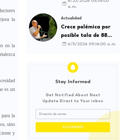
contratos sindicales
6/23/2026 05:34:00
a. m.
y busca frenar la
ductores
intermediación
Actualidad
ejora la
laboral ilegal
Crece polémica por
posible tala de 88
árboles en la
6/11/2026 09:14:00 a. m.
en en la
Avenida Catama de
rtalezca
Villavicencio
ecesidad
Stay Informed
ne es un
Get Notified About Next
Update Direct to Your inbox
 para la
os, sino
ciente y