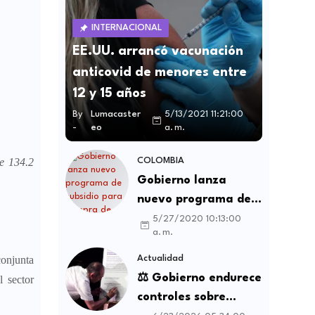
INTERNACIONAL
EE.UU. arrancó vacunación
anticovid de menores entre
12 y 15 años
By
Lumacaster
5/13/2021 11:21:00
-
eo
a. m.
e 134.2
COLOMBIA
Gobierno lanza
nuevo programa de
subsidio para compra
5/27/2020 10:13:00
a. m.
de vivienda VIS y no
VIS
conjunta
Actualidad
⚖️ Gobierno endurece
l sector
controles sobre