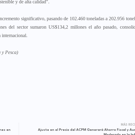
tenible y de alta calidad".
ncremento significativo, pasando de 102.460 toneladas a 202.956 tone
ones del sector sumaron US$134,2 millones el año pasado, consoli
internacional.
a y Pesca)
MÁS REC
ones en
Ajuste en el Precio del ACPM Generará Ahorro Fiscal y A
Moderado en la Inf