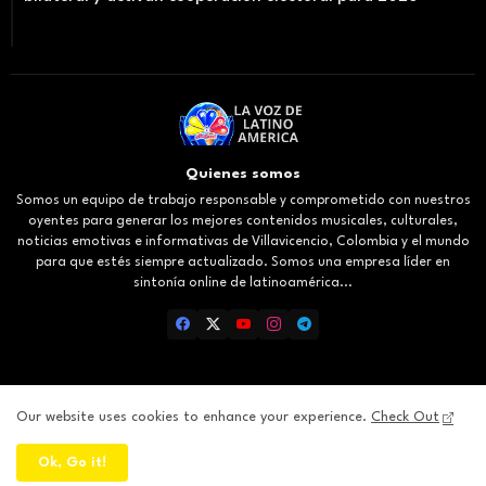
Quienes somos
Somos un equipo de trabajo responsable y comprometido con nuestros
oyentes para generar los mejores contenidos musicales, culturales,
noticias emotivas e informativas de Villavicencio, Colombia y el mundo
para que estés siempre actualizado. Somos una empresa líder en
sintonía online de latinoamérica...
Our website uses cookies to enhance your experience.
Check Out
Inicio
About
Contact us
Privacy Policy
Ok, Go it!
All Right Reserved Copyright ©