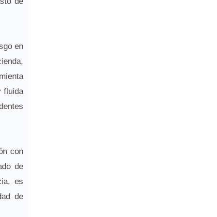
asto de
esgo en
cienda,
amienta
 fluida
edentes
ión con
rado de
ia, es
dad de