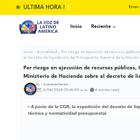
ULTIMA HORA !
Error:
Inicio
Reciente
Inicio
Actualidad
Por riesgo en ejecución de recursos público
el decreto de liquidación del Presupuesto General de la Nación
Por riesgo en ejecución de recursos públicos,
Ministerio de Hacienda sobre el decreto de l
By -
Lumacastereo
3/06/2024 05:16:00 a. m.
6 minute read
A juicio de la CGR, la expedición del decreto de li
técnica y normatividad presupuestal.