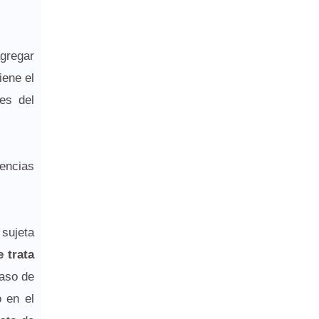
agregar
iene el
es del
gencias
 sujeta
 trata
caso de
o en el