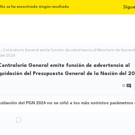
Sígu
No se ha encontrado ningún resultado
s, Contraloría General emite función de advertencia al Ministerio de Hacien
 del 2024
 Contraloría General emite función de advertencia al
iquidación del Presupuesto General de la Nación del 2
0
quidación del PGN 2024 no se ciñó a los más estrictos parámetros 