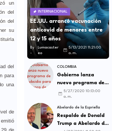
izó un
ón del
INTERNACIONAL
ón del
EE.UU. arrancó vacunación
ner su
anticovid de menores entre
ituirla
12 y 15 años
By
Lumacaster
5/13/2021 11:21:00
-
eo
a. m.
dad del
COLOMBIA
ón para
Gobierno lanza
nuevo programa de
do una
subsidio para compra
5/27/2020 10:13:00
a. m.
de vivienda VIS y no
VIS
Abelardo de la Espriella
ivel de
Respaldo de Donald
 emitió
Trump a Abelardo de
l 29 de