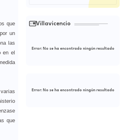
ros que
Villavicencio
 por un
ona las
Error:
No se ha encontrado ningún resultado
o en el
 medida
varias
Error:
No se ha encontrado ningún resultado
isterio
menzase
as que