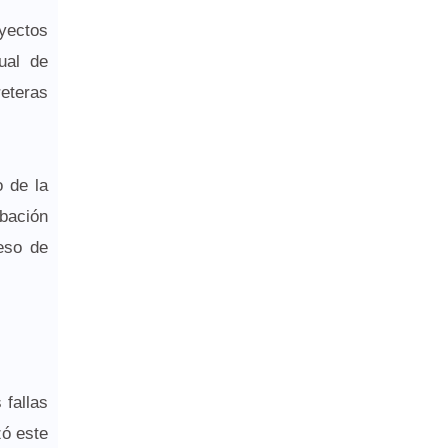
oyectos
ual de
eteras
o de la
obación
ceso de
 fallas
zó este