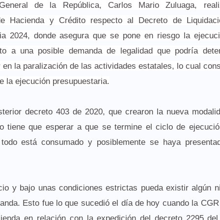
 General de la República, Carlos Mario Zuluaga, real
de Hacienda y Crédito respecto al Decreto de Liquidaci
ia 2024, donde asegura que se pone en riesgo la ejecuci
to a una posible demanda de legalidad que podría dete
n la paralización de las actividades estatales, lo cual const
e la ejecución presupuestaria.
osterior decreto 403 de 2020, que crearon la nueva modali
o tiene que esperar a que se termine el ciclo de ejecuci
do todo está consumado y posiblemente se haya presenta
io y bajo unas condiciones estrictas pueda existir algún n
xpanda. Esto fue lo que sucedió el día de hoy cuando la CGR
cienda en relación con la expedición del decreto 2295 de