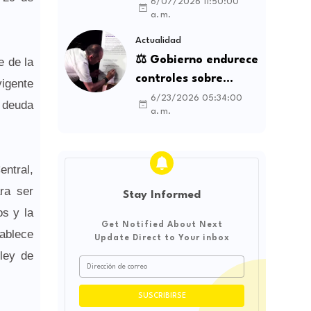
la Espriella genera
6/07/2026 11:50:00
a. m.
debate sobre
soberanía e
Actualidad
influencia
⚖️ Gobierno endurece
e de la
internacional
controles sobre
vigente
contratos sindicales
6/23/2026 05:34:00
, deuda
a. m.
y busca frenar la
intermediación
laboral ilegal
entral,
ra ser
Stay Informed
os y la
Get Notified About Next
tablece
Update Direct to Your inbox
ley de