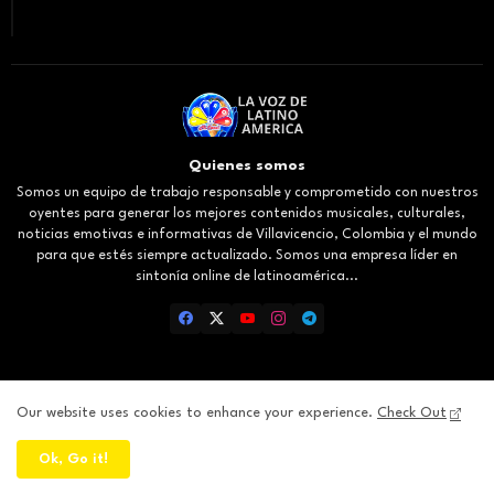
Quienes somos
Somos un equipo de trabajo responsable y comprometido con nuestros
oyentes para generar los mejores contenidos musicales, culturales,
noticias emotivas e informativas de Villavicencio, Colombia y el mundo
para que estés siempre actualizado. Somos una empresa líder en
sintonía online de latinoamérica...
Our website uses cookies to enhance your experience.
Check Out
Inicio
About
Contact us
Privacy Policy
Ok, Go it!
All Right Reserved Copyright ©