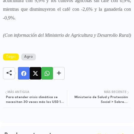
acuicultura con 9,9% y los cultivos agrícolas sin café con 0,9%,
mientras que disminuyeron el café con -2,6% y la ganadería con
-0,9%.
(Con información del Ministerio de Agricultura y Desarrollo Rural)
Tags:
Agro
MÁS ANTIGUA
MÁS RECIENTE
Para atender crisis climática se
Ministerio de Salud y Protección
necesitan 30 veces más los USD 100
Social > Sobre el
mil millones pactados en la COP de
desabastecimiento de
París: Presidente Petro
medicamentos de uso pediátrico
para el tratamiento del VIH