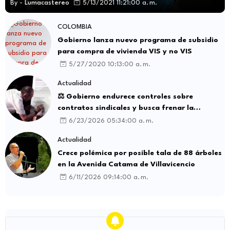
By -
Lumacastereo
5/13/2021 11:21:00 a. m.
COLOMBIA
Gobierno lanza nuevo programa de subsidio
para compra de vivienda VIS y no VIS
5/27/2020 10:13:00 a. m.
Actualidad
⚖️ Gobierno endurece controles sobre
contratos sindicales y busca frenar la
intermediación laboral ilegal
6/23/2026 05:34:00 a. m.
Actualidad
Crece polémica por posible tala de 88 árboles
en la Avenida Catama de Villavicencio
6/11/2026 09:14:00 a. m.