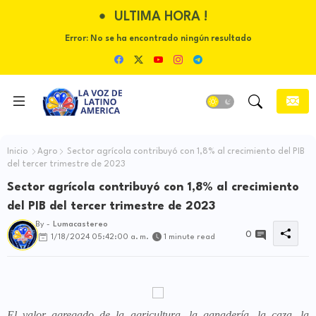
ULTIMA HORA !
Error:
No se ha encontrado ningún resultado
Inicio
Agro
Sector agrícola contribuyó con 1,8% al crecimiento del PIB
del tercer trimestre de 2023
Sector agrícola contribuyó con 1,8% al crecimiento
del PIB del tercer trimestre de 2023
By -
Lumacastereo
0
1/18/2024 05:42:00 a. m.
1 minute read
El valor agregado de la agricultura, la ganadería, la caza, la