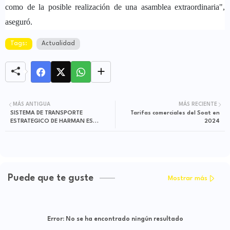
como de la posible realización de una asamblea extraordinaria",
aseguró.
Tags:
Actualidad
MÁS ANTIGUA
MÁS RECIENTE
SISTEMA DE TRANSPORTE
Tarifas comerciales del Soat en
ESTRATEGICO DE HARMAN ES
2024
INVIABLE: ALEXANDER BAQUERO.
Puede que te guste
Mostrar más
Error:
No se ha encontrado ningún resultado