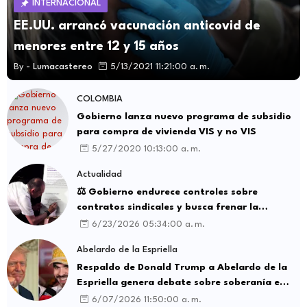
INTERNACIONAL
EE.UU. arrancó vacunación anticovid de
menores entre 12 y 15 años
By -
Lumacastereo
5/13/2021 11:21:00 a. m.
COLOMBIA
Gobierno lanza nuevo programa de subsidio
para compra de vivienda VIS y no VIS
5/27/2020 10:13:00 a. m.
Actualidad
⚖️ Gobierno endurece controles sobre
contratos sindicales y busca frenar la
intermediación laboral ilegal
6/23/2026 05:34:00 a. m.
Abelardo de la Espriella
Respaldo de Donald Trump a Abelardo de la
Espriella genera debate sobre soberanía e
influencia internacional
6/07/2026 11:50:00 a. m.