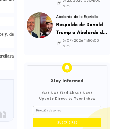
contratos sindicales
6/23/2026 05:34:00
a. m.
y busca frenar la
intermediación
Abelardo de la Espriella
laboral ilegal
Respaldo de Donald
Trump a Abelardo de
os
y, de
la Espriella genera
6/07/2026 11:50:00
a. m.
debate sobre
trellara
soberanía e
influencia
internacional
Stay Informed
Get Notified About Next
Update Direct to Your inbox