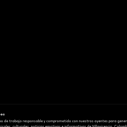
mos
o de trabajo responsable y comprometido con nuestros oyentes para gener
cales, culturales, noticias emotivas e informativas de Villavicencio, Colom