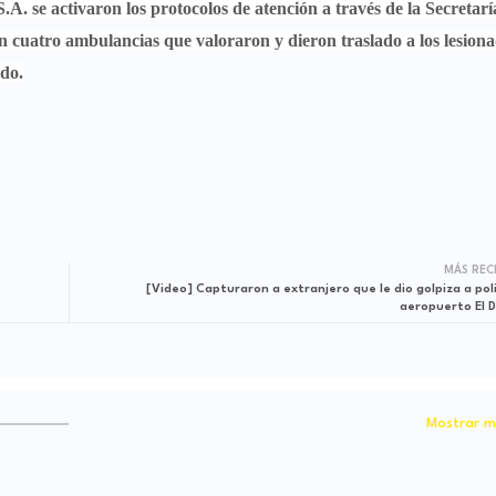
S.A.
s
e activaron los protocolos de atención a través de la Secretarí
 cuatro ambulancias que valoraron y dieron traslado a los lesiona
do.
MÁS REC
[Video] Capturaron a extranjero que le dio golpiza a poli
aeropuerto El 
Mostrar m