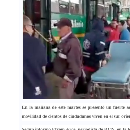
En la mañana de este martes se presentó
un fuerte a
movilidad de cientos de ciudadanos viven en el sur-orien
Según informó Efraín Arce, periodista de RCN, en la t