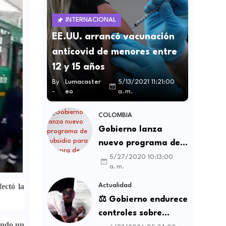
INTERNACIONAL
EE.UU. arrancó vacunación
anticovid de menores entre
12 y 15 años
By
Lumacaster
5/13/2021 11:21:00
-
eo
a. m.
COLOMBIA
Gobierno lanza
nuevo programa de
subsidio para compra
5/27/2020 10:13:00
a. m.
de vivienda VIS y no
VIS
fectó la
Actualidad
⚖️ Gobierno endurece
controles sobre
ando un