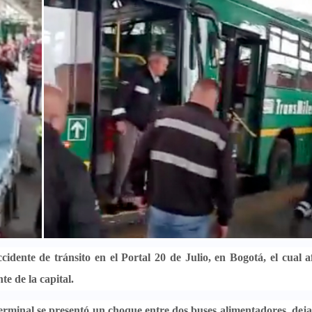
ccidente de tránsito en el Portal 20 de Julio, en Bogotá
, el cual a
te de la capital.
erminal se presentó un choque entre dos buses alimentadores, dej