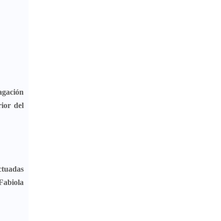
dagación
ior del
ectuadas
Fabiola