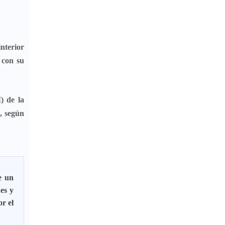
interior
 con su
)
de la
o, según
e un
es y
or el