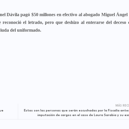
onel
Dávila
pagó $50 millones en efectivo al abogado
Miguel Ángel 
econoció el letrado, pero que deshizo al enterarse del deceso d
 viuda del uniformado.
MÁS REC
que
Estas son las personas que serán escuchadas por la Fiscalía antes
imputación de cargos en el caso de Laura Sarabia y su ex