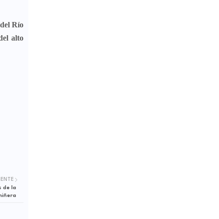
del Río
el alto
IENTE
 de la
niñera