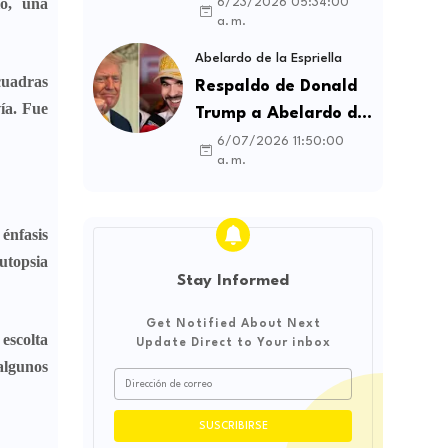
contratos sindicales
lo, una
6/23/2026 05:34:00
a. m.
y busca frenar la
intermediación
Abelardo de la Espriella
 cuadras
laboral ilegal
Respaldo de Donald
vía. Fue
Trump a Abelardo de
la Espriella genera
6/07/2026 11:50:00
a. m.
debate sobre
soberanía e
influencia
 énfasis
internacional
autopsia
Stay Informed
Get Notified About Next
escolta
Update Direct to Your inbox
algunos