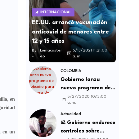
INTERNACIONAL
EE.UU. arrancó vacunación
anticovid de menores entre
12 y 15 años
By
Lumacaster
5/13/2021 11:21:00
-
eo
a. m.
COLOMBIA
Gobierno lanza
nuevo programa de
subsidio para compra
5/27/2020 10:13:00
llo, en
a. m.
de vivienda VIS y no
eguridad
VIS
Actualidad
⚖️ Gobierno endurece
controles sobre
a en un