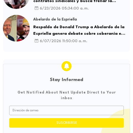
contratos sindicales y busca frenar la
intermediación laboral ilegal
6/23/2026 05:34:00 a. m.
Abelardo de la Espriella
Respaldo de Donald Trump a Abelardo de la
Espriella genera debate sobre soberanía e
influencia internacional
6/07/2026 11:50:00 a. m.
Stay Informed
Get Notified About Next Update Direct to Your
inbox