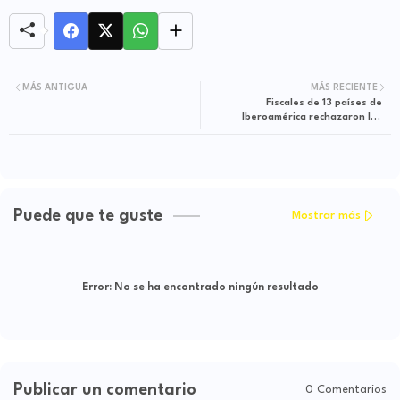
MÁS ANTIGUA
MÁS RECIENTE
Fiscales de 13 países de
Iberoamérica rechazaron los
ataques de Petro contra el fiscal
Francisco Barbosa
Puede que te guste
Mostrar más
Error:
No se ha encontrado ningún resultado
Publicar un comentario
0 Comentarios