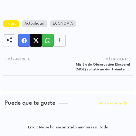
Tags:
Actualidad
ECONOMÍA
MÁS ANTIGUA
MÁS RECIENTE
Misión de Observación Electoral
(MOE) solicitó no dar trámite de
urgencia a reforma electoral en el
Congreso
Puede que te guste
Mostrar más
Error:
No se ha encontrado ningún resultado