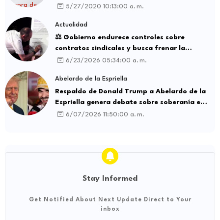
5/27/2020 10:13:00 a. m.
Actualidad
⚖️ Gobierno endurece controles sobre
contratos sindicales y busca frenar la
intermediación laboral ilegal
6/23/2026 05:34:00 a. m.
Abelardo de la Espriella
Respaldo de Donald Trump a Abelardo de la
Espriella genera debate sobre soberanía e
influencia internacional
6/07/2026 11:50:00 a. m.
Stay Informed
Get Notified About Next Update Direct to Your
inbox