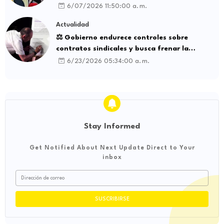
influencia internacional
6/07/2026 11:50:00 a. m.
Actualidad
⚖️ Gobierno endurece controles sobre
contratos sindicales y busca frenar la
intermediación laboral ilegal
6/23/2026 05:34:00 a. m.
Stay Informed
Get Notified About Next Update Direct to Your
inbox