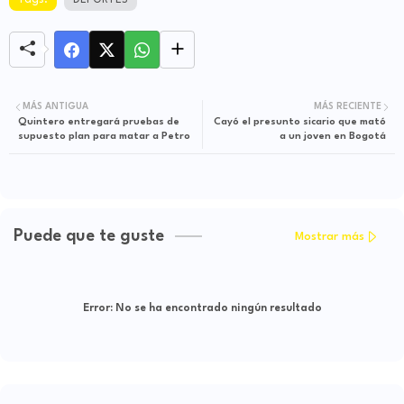
Tags:
DEPORTES
MÁS ANTIGUA
MÁS RECIENTE
Quintero entregará pruebas de
Cayó el presunto sicario que mató
supuesto plan para matar a Petro
a un joven en Bogotá
Puede que te guste
Mostrar más
Error:
No se ha encontrado ningún resultado