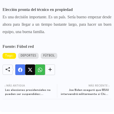
Elección pronta del técnico en propiedad
Es una decisión importante. Es un país. Sería bueno empezar desde
ahora para llegar a un tiempo bastante largo, para hacer un buen
equipo, una buena familia.
Fuente: Fùbol red
Tags:
DEPORTES
FÚTBOL
MÁS ANTIGUA
MÁS RECIENTE
Las elecciones presidenciales no
Joe Biden aseguró que EEUU
pueden ser suspendidas:
intervendrá militarmente si China
Registrador
trata de tomar Taiwán por la
fuerza