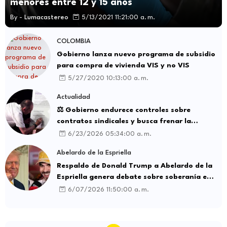
menores entre 12 y 15 años
By -
Lumacastereo
5/13/2021 11:21:00 a. m.
COLOMBIA
Gobierno lanza nuevo programa de subsidio
para compra de vivienda VIS y no VIS
5/27/2020 10:13:00 a. m.
Actualidad
⚖️ Gobierno endurece controles sobre
contratos sindicales y busca frenar la
intermediación laboral ilegal
6/23/2026 05:34:00 a. m.
Abelardo de la Espriella
Respaldo de Donald Trump a Abelardo de la
Espriella genera debate sobre soberanía e
influencia internacional
6/07/2026 11:50:00 a. m.