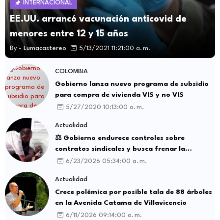
INTERNACIONAL
EE.UU. arrancó vacunación anticovid de
menores entre 12 y 15 años
By -
Lumacastereo
5/13/2021 11:21:00 a. m.
COLOMBIA
Gobierno lanza nuevo programa de subsidio
para compra de vivienda VIS y no VIS
5/27/2020 10:13:00 a. m.
Actualidad
⚖️ Gobierno endurece controles sobre
contratos sindicales y busca frenar la
intermediación laboral ilegal
6/23/2026 05:34:00 a. m.
Actualidad
Crece polémica por posible tala de 88 árboles
en la Avenida Catama de Villavicencio
6/11/2026 09:14:00 a. m.