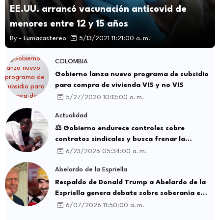
EE.UU. arrancó vacunación anticovid de
menores entre 12 y 15 años
By -
Lumacastereo
5/13/2021 11:21:00 a. m.
COLOMBIA
Gobierno lanza nuevo programa de subsidio
para compra de vivienda VIS y no VIS
5/27/2020 10:13:00 a. m.
Actualidad
⚖️ Gobierno endurece controles sobre
contratos sindicales y busca frenar la
intermediación laboral ilegal
6/23/2026 05:34:00 a. m.
Abelardo de la Espriella
Respaldo de Donald Trump a Abelardo de la
Espriella genera debate sobre soberanía e
influencia internacional
6/07/2026 11:50:00 a. m.