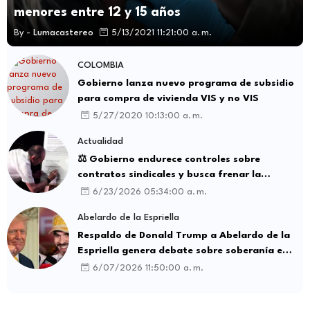
menores entre 12 y 15 años
By -
Lumacastereo
5/13/2021 11:21:00 a. m.
COLOMBIA
Gobierno lanza nuevo programa de subsidio
para compra de vivienda VIS y no VIS
5/27/2020 10:13:00 a. m.
Actualidad
⚖️ Gobierno endurece controles sobre
contratos sindicales y busca frenar la
intermediación laboral ilegal
6/23/2026 05:34:00 a. m.
Abelardo de la Espriella
Respaldo de Donald Trump a Abelardo de la
Espriella genera debate sobre soberanía e
influencia internacional
6/07/2026 11:50:00 a. m.