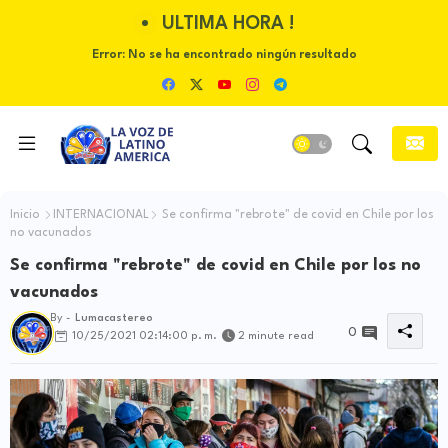
ULTIMA HORA !
Error:
No se ha encontrado ningún resultado
Inicio
INTERNACIONAL
Se confirma "rebrote" de covid en Chile por los
no vacunados
Se confirma "rebrote" de covid en Chile por los no
vacunados
By -
Lumacastereo
0
10/25/2021 02:14:00 p. m.
2 minute read