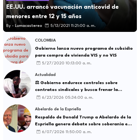
EE.UU. arrancó vacunación anticovid de
menores entre 12 y 15 años
By -
Lumacastereo
5/13/2021 11:21:00 a. m.
COLOMBIA
Gobierno lanza nuevo programa de subsidio
para compra de vivienda VIS y no VIS
5/27/2020 10:13:00 a. m.
Actualidad
⚖️ Gobierno endurece controles sobre
contratos sindicales y busca frenar la
intermediación laboral ilegal
6/23/2026 05:34:00 a. m.
Abelardo de la Espriella
Respaldo de Donald Trump a Abelardo de la
Espriella genera debate sobre soberanía e
influencia internacional
6/07/2026 11:50:00 a. m.