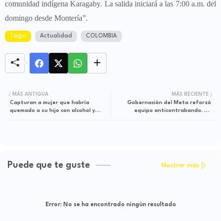
comunidad indígena Karagaby. La salida iniciará a las 7:00 a.m. del
domingo desde Montería”.
Tags:
Actualidad
COLOMBIA
MÁS ANTIGUA
MÁS RECIENTE
Capturan a mujer que habría
Gobernación del Meta reforzó
quemado a su hijo con alcohol y
equipo anticontrabando. Se
fuego en Valle del Cauca
incrementarán las jornadas de
inspección y control
Puede que te guste
Mostrar más
Error:
No se ha encontrado ningún resultado