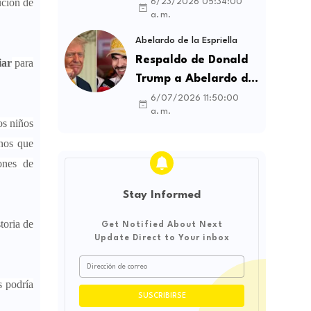
contratos sindicales
ución de
6/23/2026 05:34:00
a. m.
y busca frenar la
intermediación
Abelardo de la Espriella
laboral ilegal
Respaldo de Donald
iar
para
Trump a Abelardo de
la Espriella genera
6/07/2026 11:50:00
a. m.
debate sobre
os niños
soberanía e
nos que
influencia
ones de
internacional
Stay Informed
toria de
Get Notified About Next
Update Direct to Your inbox
s podría