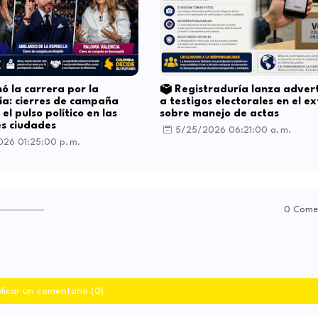
nó la carrera por la
🗳️ Registraduría lanza adver
ia: cierres de campaña
a testigos electorales en el ex
el pulso político en las
sobre manejo de actas
es ciudades
5/25/2026 06:21:00 a. m.
26 01:25:00 p. m.
0 Come
licar un comentario (0)