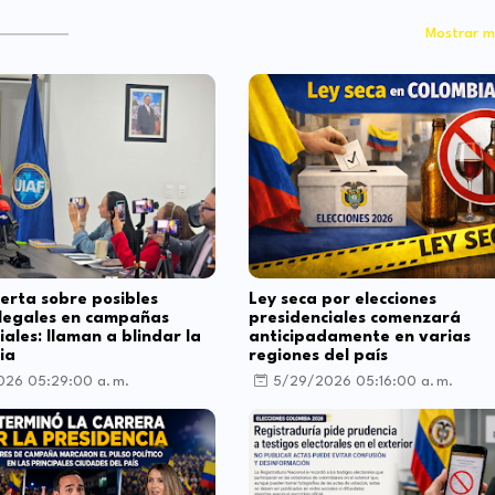
Mostrar m
lerta sobre posibles
Ley seca por elecciones
ilegales en campañas
presidenciales comenzará
iales: llaman a blindar la
anticipadamente en varias
ia
regiones del país
26 05:29:00 a. m.
5/29/2026 05:16:00 a. m.