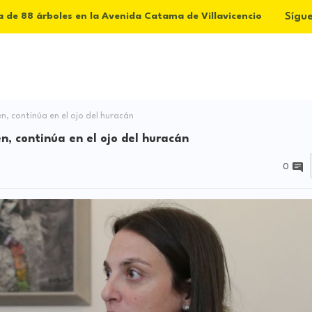
Sígu
a de 88 árboles en la Avenida Catama de Villavicencio
n, continúa en el ojo del huracán
n, continúa en el ojo del huracán
0