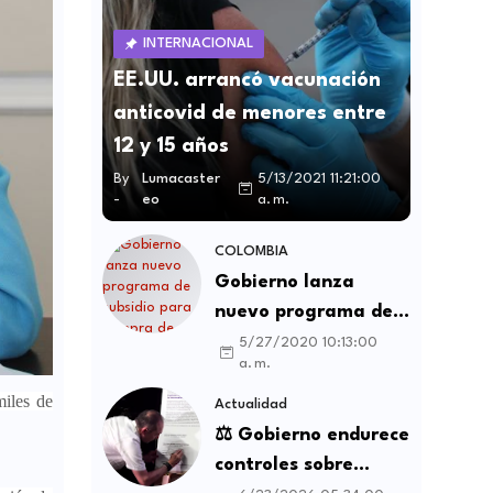
INTERNACIONAL
EE.UU. arrancó vacunación
anticovid de menores entre
12 y 15 años
By
Lumacaster
5/13/2021 11:21:00
-
eo
a. m.
COLOMBIA
Gobierno lanza
nuevo programa de
subsidio para compra
5/27/2020 10:13:00
a. m.
de vivienda VIS y no
miles de
VIS
Actualidad
⚖️ Gobierno endurece
controles sobre