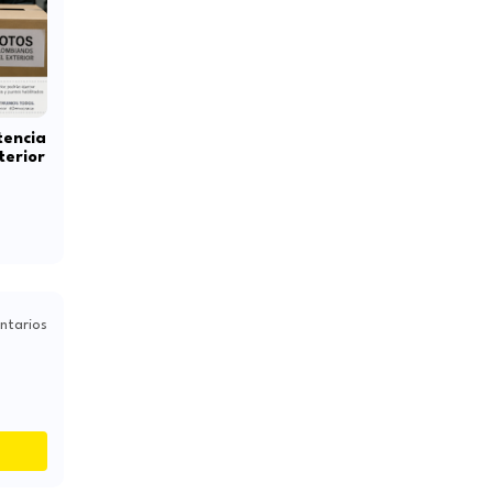
tencia
terior
ntarios