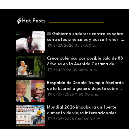
Hot Posts
⚖️ Gobierno endurece controles sobre
contratos sindicales y busca frenar la
intermediación laboral ilegal
6/23/2026 05:34:00 a. m.
Crece polémica por posible tala de 88
árboles en la Avenida Catama de
Villavicencio
6/11/2026 09:14:00 a. m.
Respaldo de Donald Trump a Abelardo
de la Espriella genera debate sobre
soberanía e influencia internacional
6/07/2026 11:50:00 a. m.
Mundial 2026 impulsará un fuerte
aumento de viajes internacionales
durante la temporada de vacaciones
6/05/2026 06:24:00 a. m.