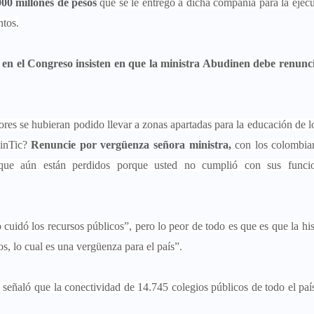
.000 millones de pesos
que se le entregó a dicha compañía para la ejec
ntos.
s en el Congreso insisten en que la ministra Abudinen debe renunc
es se hubieran podido llevar a zonas apartadas para la educación de l
inTic?
Renuncie por vergüenza señora ministra,
con los colombia
que aún están perdidos porque usted no cumplió con sus funci
cuidó los recursos públicos”, pero lo peor de todo es que es que la his
s, lo cual es una vergüenza para el país”.
 señaló que la conectividad de 14.745 colegios públicos de todo el paí