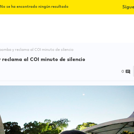
Sígu
No se ha encontrado ningún resultado
omba y reclama al COI minuto de silencio
reclama al COI minuto de silencio
0