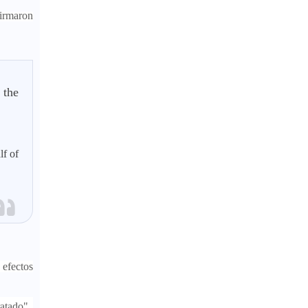
firmaron
 the
lf of
 efectos
ratado".