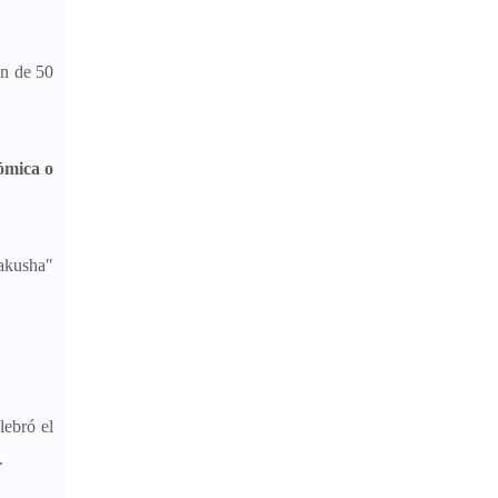
ón de 50
ómica o
bakusha"
lebró el
.