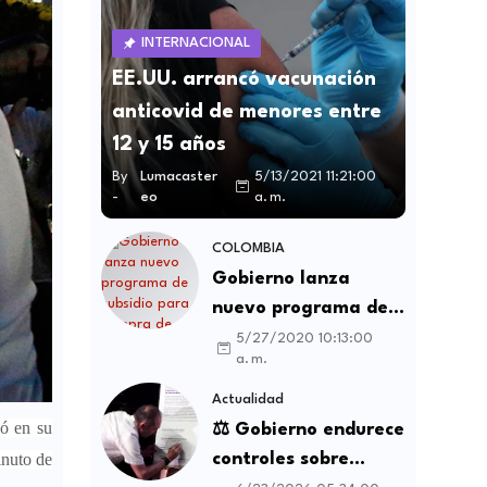
INTERNACIONAL
EE.UU. arrancó vacunación
anticovid de menores entre
12 y 15 años
By
Lumacaster
5/13/2021 11:21:00
-
eo
a. m.
COLOMBIA
Gobierno lanza
nuevo programa de
subsidio para compra
5/27/2020 10:13:00
a. m.
de vivienda VIS y no
VIS
Actualidad
ió en su
⚖️ Gobierno endurece
controles sobre
inuto de