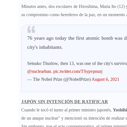
Minutos antes, dos escolares de Hiroshima, Maria Ito (12)
su compromiso como herederos de la paz, en un momento ac
76 years ago today the first atomic bomb was dr
city's inhabitants.
Setsuko Thurlow, then 13, was one of the city's survivo
@nuclearban
.
pic.twitter.com/TSypvpnurj
— The Nobel Prize (@NobelPrize)
August 6, 2021
JAPÓN SIN INTENCIÓN DE RATIFICAR
Cuando le tocó el turno al primer ministro japonés,
Yoshih
de un ataque nuclear" y mencionó su intención de realizar
Sin embargo, tras el acto conmemorativo, el primer ministró 