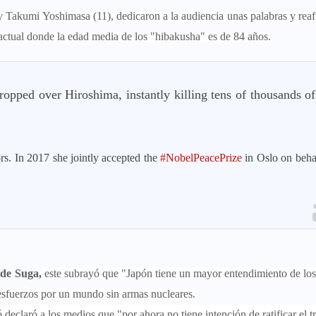
 y Takumi Yoshimasa (11), dedicaron a la audiencia unas palabras y rea
tual donde la edad media de los "hibakusha" es de 84 años.
opped over Hiroshima, instantly killing tens of thousands of
rs. In 2017 she jointly accepted the
#NobelPeacePrize
in Oslo on beha
ide Suga,
este subrayó que "Japón tiene un mayor entendimiento de los
 esfuerzos por un mundo sin armas nucleares.
declaró a los medios que "por ahora no tiene intención de ratificar el t