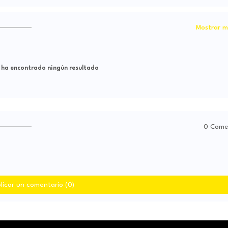
Mostrar m
 ha encontrado ningún resultado
0 Come
licar un comentario (0)