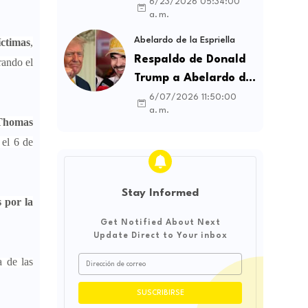
contratos sindicales
6/23/2026 05:34:00
a. m.
y busca frenar la
intermediación
Abelardo de la Espriella
íctimas
,
laboral ilegal
Respaldo de Donald
rando el
Trump a Abelardo de
la Espriella genera
6/07/2026 11:50:00
a. m.
debate sobre
Thomas
soberanía e
 el 6 de
influencia
internacional
Stay Informed
 por la
Get Notified About Next
Update Direct to Your inbox
a de las