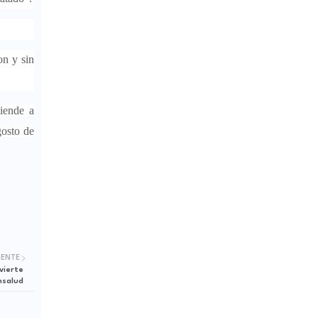
on y sin
iende a
gosto de
IENTE
vierte
nsalud