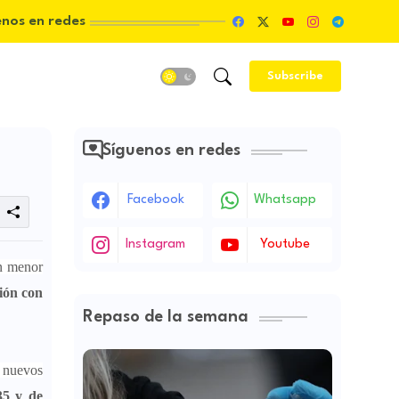
enos en redes
Subscribe
Síguenos en redes
Facebook
Whatsapp
Instagram
Youtube
un menor
ión con
Repaso de la semana
8 nuevos
35 y de