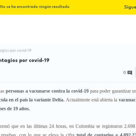
Sígu
No se ha encontrado ningún resultado
gios por covid-19
tagios por covid-19
0
las
personas a vacunarse contra la covid-19
para poder garantizar 
cula en el país la variante Delta.
Actualmente está abierta la
vacunac
es de 19 años.
formó que en las últimas 24 horas, en Colombia se registraron 2.69
 pruebas, con lo que se eleva la cifra
total de contagios a 4.892.2