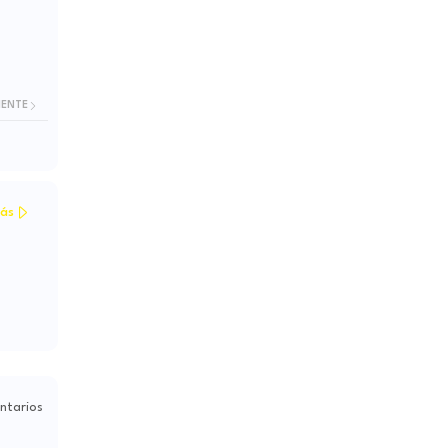
IENTE
ás
ntarios