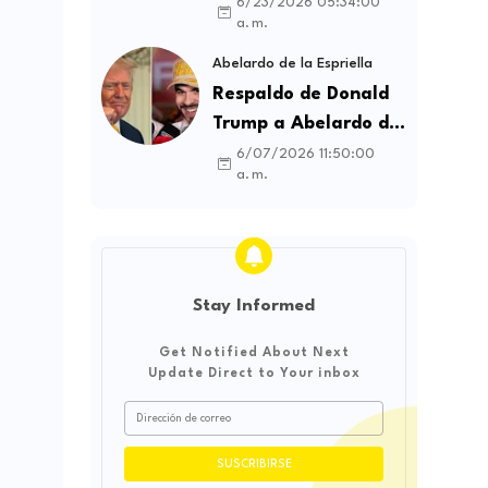
contratos sindicales
6/23/2026 05:34:00
a. m.
y busca frenar la
intermediación
Abelardo de la Espriella
laboral ilegal
Respaldo de Donald
Trump a Abelardo de
la Espriella genera
6/07/2026 11:50:00
a. m.
debate sobre
soberanía e
influencia
internacional
Stay Informed
Get Notified About Next
Update Direct to Your inbox