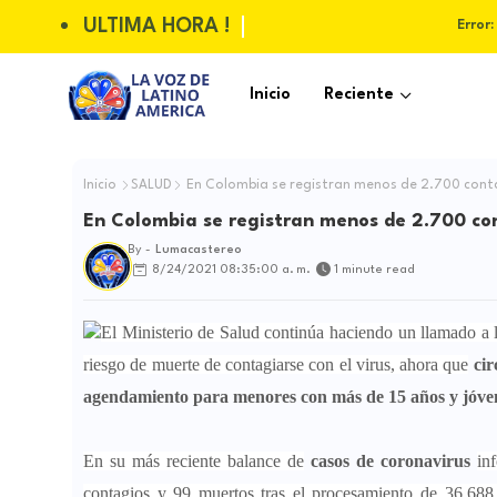
ULTIMA HORA !
Error:
Inicio
Reciente
Inicio
SALUD
En Colombia se registran menos de 2.700 conta
En Colombia se registran menos de 2.700 con
By -
Lumacastereo
8/24/2021 08:35:00 a. m.
1 minute read
El Ministerio de Salud continúa haciendo un llamado a 
riesgo de muerte de contagiarse con el virus, ahora que
cir
agendamiento para menores con más de 15 años y jóven
En su más reciente balance de
casos de coronavirus
in
contagios y 99 muertos tras el procesamiento de 36.688