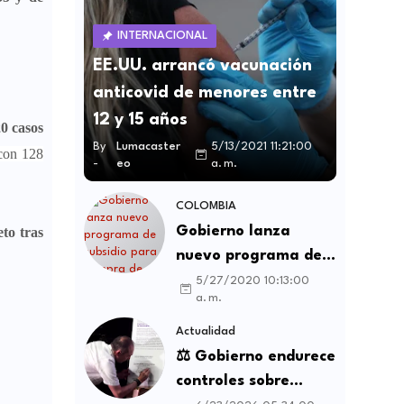
INTERNACIONAL
EE.UU. arrancó vacunación
anticovid de menores entre
12 y 15 años
0 casos
By
Lumacaster
5/13/2021 11:21:00
con 128
-
eo
a. m.
COLOMBIA
Gobierno lanza
to tras
nuevo programa de
subsidio para compra
5/27/2020 10:13:00
a. m.
de vivienda VIS y no
VIS
Actualidad
⚖️ Gobierno endurece
controles sobre