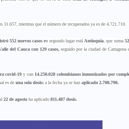
n 31.657, mientras que el número de recuperados ya es de 4.721.710.
istró 552 nuevos casos e
n segundo lugar está
Antioquia
, que suma
52
Valle del Cauca con 129 casos,
seguido por la ciudad de Cartagena
tra covid-19
y van
14.250.028 colombianos inmunizados por comple
ual es de
una sola dosis:
a la fecha ya se han
aplicado 2.708.790.
al
22 de agosto
ha aplicado
811.487 dosis.