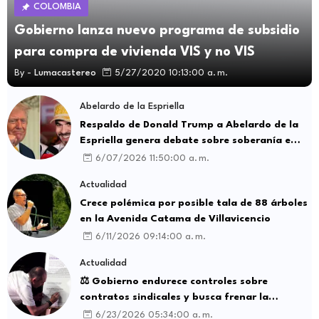
COLOMBIA
Gobierno lanza nuevo programa de subsidio
para compra de vivienda VIS y no VIS
By -
Lumacastereo
5/27/2020 10:13:00 a. m.
Abelardo de la Espriella
Respaldo de Donald Trump a Abelardo de la
Espriella genera debate sobre soberanía e
influencia internacional
6/07/2026 11:50:00 a. m.
Actualidad
Crece polémica por posible tala de 88 árboles
en la Avenida Catama de Villavicencio
6/11/2026 09:14:00 a. m.
Actualidad
⚖️ Gobierno endurece controles sobre
contratos sindicales y busca frenar la
intermediación laboral ilegal
6/23/2026 05:34:00 a. m.