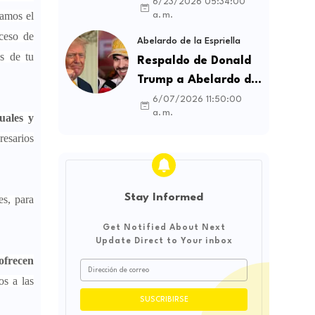
contratos sindicales
6/23/2026 05:34:00
tamos el
a. m.
y busca frenar la
oceso de
intermediación
Abelardo de la Espriella
es de tu
laboral ilegal
Respaldo de Donald
Trump a Abelardo de
la Espriella genera
6/07/2026 11:50:00
a. m.
uales y
debate sobre
soberanía e
resarios
influencia
internacional
Stay Informed
es, para
Get Notified About Next
Update Direct to Your inbox
ofrecen
os a las