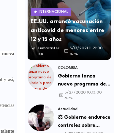
INTERNACIONAL
EE.UU. arrancó vacunación
anticovid de menores entre
12 y 15 años
By
Lumacaster
5/13/2021 11:21:00
a nueva
-
eo
a. m.
COLOMBIA
Gobierno lanza
l y así,
nuevo programa de
subsidio para compra
5/27/2020 10:13:00
a. m.
de vivienda VIS y no
etencias
VIS
Actualidad
⚖️ Gobierno endurece
controles sobre
talento