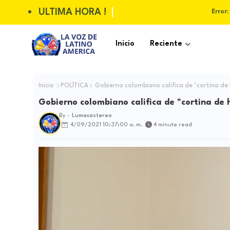
ULTIMA HORA !
Error:
Inicio
Reciente
Inicio
POLÍTICA
Gobierno colombiano califica de "cortina de
Gobierno colombiano califica de "cortina de
By -
Lumacastereo
4/09/2021 10:37:00 a. m.
4 minute read