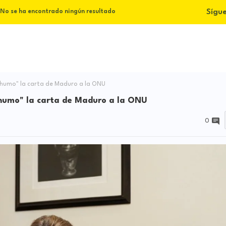
Sígu
No se ha encontrado ningún resultado
 humo" la carta de Maduro a la ONU
 humo" la carta de Maduro a la ONU
0