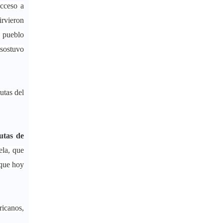
acceso a
irvieron
l pueblo
 sostuvo
utas del
utas de
ela, que
 que hoy
ricanos,