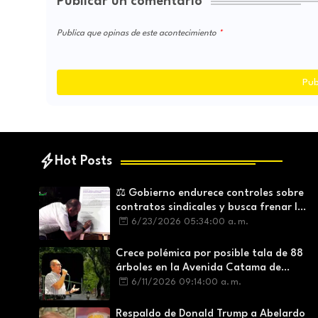
Publicar un comentario
Publica que opinas de este acontecimiento
Pub
Hot Posts
⚖️ Gobierno endurece controles sobre
contratos sindicales y busca frenar la
intermediación laboral ilegal
6/23/2026 05:34:00 a. m.
Crece polémica por posible tala de 88
árboles en la Avenida Catama de
Villavicencio
6/11/2026 09:14:00 a. m.
Respaldo de Donald Trump a Abelardo