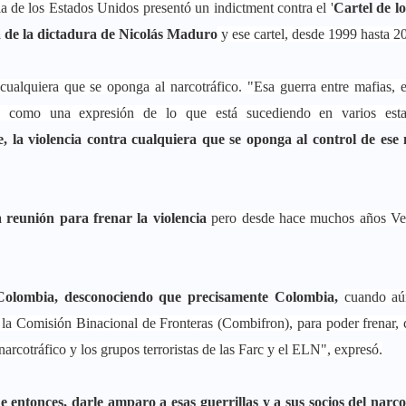
a de los Estados Unidos presentó un indictment contra el '
Cartel de lo
ta de la dictadura de Nicolás Maduro
y ese cartel, desde 1999 hasta 
ualquiera que se oponga al narcotráfico. "Esa guerra entre mafias, e
do como una expresión de lo que está sucediendo en varios est
 la violencia contra cualquiera que se oponga al control de ese 
 reunión para frenar la violencia
pero desde hace muchos años Ve
en Colombia, desconociendo que precisamente Colombia,
cuando aú
 la Comisión Binacional de Fronteras (Combifron), para poder frenar,
l narcotráfico y los grupos terroristas de las Farc y el ELN", expresó.
entonces, darle amparo a esas guerrillas y a sus socios del narco