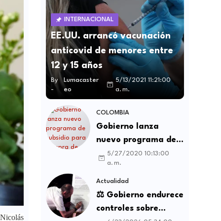
INTERNACIONAL
EE.UU. arrancó vacunación
anticovid de menores entre
12 y 15 años
By
Lumacaster
5/13/2021 11:21:00
-
eo
a. m.
COLOMBIA
Gobierno lanza
nuevo programa de
subsidio para compra
5/27/2020 10:13:00
a. m.
de vivienda VIS y no
VIS
Actualidad
⚖️ Gobierno endurece
controles sobre
 Nicolás