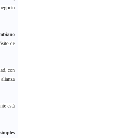
 negocio
ombiano
ósito de
dad, con
 alianza
nte está
simples