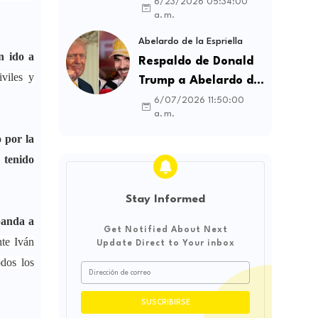
contratos sindicales
6/23/2026 05:34:00
a. m.
y busca frenar la
intermediación
Abelardo de la Espriella
n ido a
laboral ilegal
Respaldo de Donald
viles y
Trump a Abelardo de
la Espriella genera
6/07/2026 11:50:00
a. m.
debate sobre
soberanía e
o por la
influencia
 tenido
internacional
Stay Informed
banda a
Get Notified About Next
nte Iván
Update Direct to Your inbox
dos los