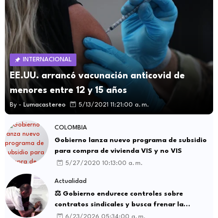
INTERNACIONAL
EE.UU. arrancó vacunación anticovid de
menores entre 12 y 15 años
By -
Lumacastereo
5/13/2021 11:21:00 a. m.
COLOMBIA
Gobierno lanza nuevo programa de subsidio
para compra de vivienda VIS y no VIS
5/27/2020 10:13:00 a. m.
Actualidad
⚖️ Gobierno endurece controles sobre
contratos sindicales y busca frenar la
intermediación laboral ilegal
6/23/2026 05:34:00 a. m.