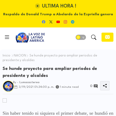
ULTIMA HORA !
Respaldo de Donald Trump a Abelardo de la Espriella genera
Mundial 2026 impulsará un fuerte aumento de viajes
internacionales durante la temporada de vacaciones
debate sobre soberanía e influencia internacional
Inicio
NACION
Se hunde proyecto para ampliar periodos de
presidente y alcaldes
Se hunde proyecto para ampliar periodos de
presidente y alcaldes
By -
Lumacastereo
0
3/19/2021 01:34:00 p. m.
1 minute read
Sin haber tenido ni siquiera el primer debate, se hundió en