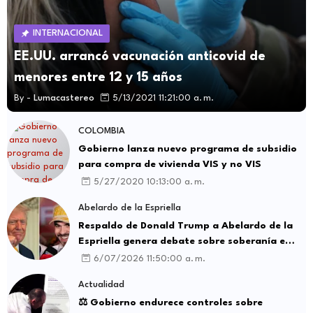
INTERNACIONAL
EE.UU. arrancó vacunación anticovid de
menores entre 12 y 15 años
By -
Lumacastereo
5/13/2021 11:21:00 a. m.
COLOMBIA
Gobierno lanza nuevo programa de subsidio
para compra de vivienda VIS y no VIS
5/27/2020 10:13:00 a. m.
Abelardo de la Espriella
Respaldo de Donald Trump a Abelardo de la
Espriella genera debate sobre soberanía e
influencia internacional
6/07/2026 11:50:00 a. m.
Actualidad
⚖️ Gobierno endurece controles sobre