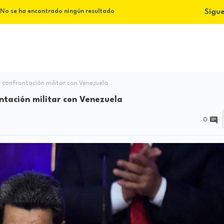
Sígu
No se ha encontrado ningún resultado
confrontación militar con Venezuela
ntación militar con Venezuela
0