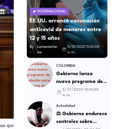
INTERNACIONAL
EE.UU. arrancó vacunación
anticovid de menores entre
12 y 15 años
By
Lumacaster
5/13/2021 11:21:00
-
eo
a. m.
COLOMBIA
Gobierno lanza
nuevo programa de
subsidio para compra
5/27/2020 10:13:00
a. m.
de vivienda VIS y no
VIS
Actualidad
⚖️ Gobierno endurece
controles sobre
an que