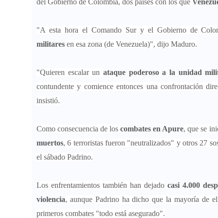
del Gobierno de Colombia, dos países con los que
Venezue
"A esta hora el Comando Sur y el Gobierno de Colom
militares
en esa zona (de Venezuela)", dijo Maduro.
"Quieren escalar un
ataque poderoso a la unidad mili
contundente y comience entonces una confrontación direc
insistió.
Como consecuencia de los
combates en Apure
, que se in
muertos
, 6 terroristas fueron "neutralizados" y otros 27 s
el sábado Padrino.
Los enfrentamientos también han dejado
casi 4.000 desp
violencia
, aunque Padrino ha dicho que la mayoría de el
primeros combates "todo está asegurado".