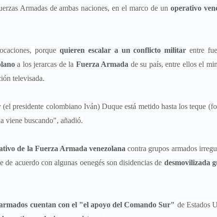
Fuerzas Armadas de ambas naciones, en el marco de un
operativo ven
ocaciones, porque
quieren escalar a un conflicto militar
entre fu
olano
a los jerarcas de la
Fuerza Armada
de su país, entre ellos el mi
ión televisada.
y (el presidente colombiano Iván) Duque está metido hasta los teque (f
la viene buscando", añadió.
ativo de la Fuerza Armada venezolana
contra grupos armados irregu
ue de acuerdo con algunas oenegés son disidencias de
desmovilizada g
armados cuentan con el "el apoyo del Comando Sur"
de Estados U