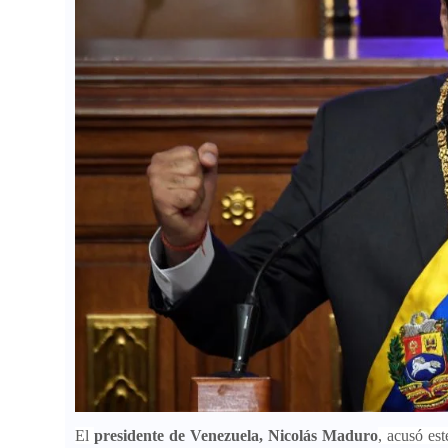
El
presidente de Venezuela, Nicolás Maduro
, acusó es