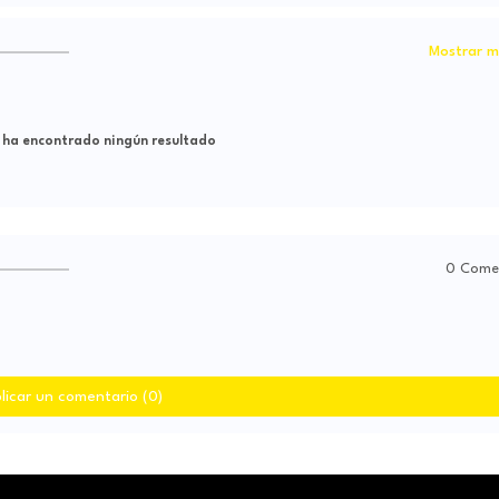
Mostrar m
 ha encontrado ningún resultado
0 Come
licar un comentario (0)