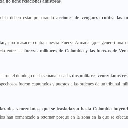
la no tiene relaciones amistosas
.
bia deben estar preparando
acciones de venganza contra las u
tar
, una masacre contra nuestra Fuerza Armada (que genere) una re
ta entre las
fuerzas militares de Colombia y las fuerzas de Ven
iciaron el domingo de la semana pasada
, dos militares venezolanos re
ospechosos fueron capturados y puestos a las órdenes de un tribunal milit
lazados venezolanos, que se trasladaron hasta Colombia huyend
los han comenzado a retornar porque en la zona en la que se efectu