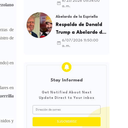
contratos sindicales
6/23/2026 05:34:00
ezolano
a. m.
y busca frenar la
intermediación
Abelardo de la Espriella
laboral ilegal
Respaldo de Donald
erzas de
Trump a Abelardo de
nistro de
la Espriella genera
6/07/2026 11:50:00
a. m.
debate sobre
soberanía e
ondo) en
influencia
internacional
Stay Informed
lares en
Get Notified About Next
uerrilla
Update Direct to Your inbox
nidos y