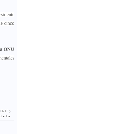
esidente
de cinco
 la ONU
mentales
IENTE
alerta