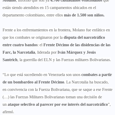
Molano
, informó que son ya
4.700 ciudadanos venezolanos
que
están siendo atendidos en 15 campamentos ubicados en el
departamento colombiano, entre ellos
más de 1.500 son niños.
Frente a los enfrentamientos en la frontera, Molano fue enfático en
que los combates se originaron por la
disputa del narcotráfico
entre cuatro bandos
: el
Frente Décimo de las disidencias de las
Farc, la Narcotalia
, liderada por
Iván Márquez y Jesús
Santrich
, la guerrilla del ELN y las Fuerzas militares Bolivarianas.
“Lo que está sucediendo en Venezuela son unos
combates a partir
de un bombardeo al Frente Décimo
. La Narcotalia ha buscado,
en convivencia con la Fuerza Bolivariana, que se saque a ese Frente
(…) las Fuerzas Militares Bolivarianas toman una decisión de
un
ataque selectivo al parecer por ese interés del narcotráfico
”,
afirmó.