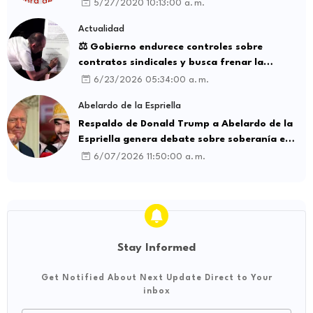
5/27/2020 10:13:00 a. m.
Actualidad
⚖️ Gobierno endurece controles sobre
contratos sindicales y busca frenar la
intermediación laboral ilegal
6/23/2026 05:34:00 a. m.
Abelardo de la Espriella
Respaldo de Donald Trump a Abelardo de la
Espriella genera debate sobre soberanía e
influencia internacional
6/07/2026 11:50:00 a. m.
Stay Informed
Get Notified About Next Update Direct to Your
inbox