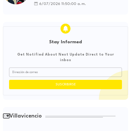
influencia internacional
6/07/2026 11:50:00 a. m.
Stay Informed
Get Notified About Next Update Direct to Your
inbox
Villavicencio