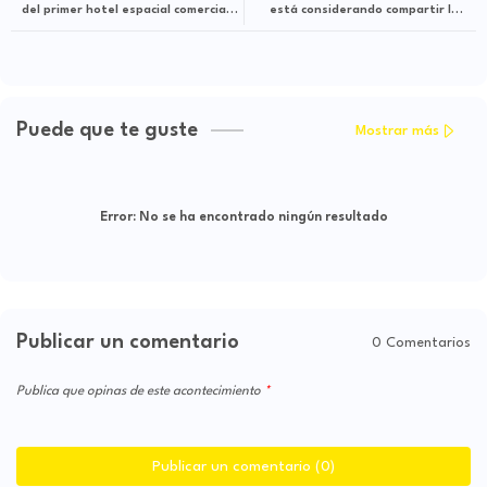
del primer hotel espacial comercial
está considerando compartir las
(y tendrá forma de rosquilla)
vacunas contra el covid-19 con
México
Puede que te guste
Mostrar más
Error:
No se ha encontrado ningún resultado
Publicar un comentario
0 Comentarios
Publica que opinas de este acontecimiento
Publicar un comentario (0)