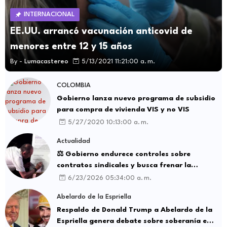
INTERNACIONAL
EE.UU. arrancó vacunación anticovid de
menores entre 12 y 15 años
By -
Lumacastereo
5/13/2021 11:21:00 a. m.
COLOMBIA
Gobierno lanza nuevo programa de subsidio
para compra de vivienda VIS y no VIS
5/27/2020 10:13:00 a. m.
Actualidad
⚖️ Gobierno endurece controles sobre
contratos sindicales y busca frenar la
intermediación laboral ilegal
6/23/2026 05:34:00 a. m.
Abelardo de la Espriella
Respaldo de Donald Trump a Abelardo de la
Espriella genera debate sobre soberanía e