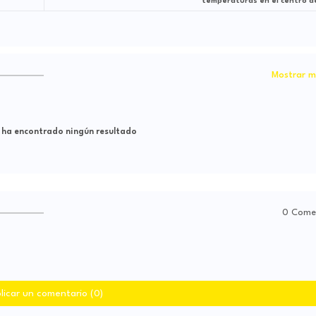
temperaturas en el centro de
Mostrar m
 ha encontrado ningún resultado
0 Come
licar un comentario (0)