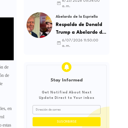
contratos sindicales
6/23/2026 05:34:00
a. m.
y busca frenar la
intermediación
Abelardo de la Espriella
laboral ilegal
Respaldo de Donald
Trump a Abelardo de
la Espriella genera
6/07/2026 11:50:00
a. m.
debate sobre
soberanía e
influencia
ón de
internacional
ón de
Stay Informed
de
Get Notified About Next
Update Direct to Your inbox
les, en
rol
 estas