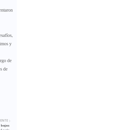
entaron
safíos,
timos y
argo de
s de
IENTE
 bajas