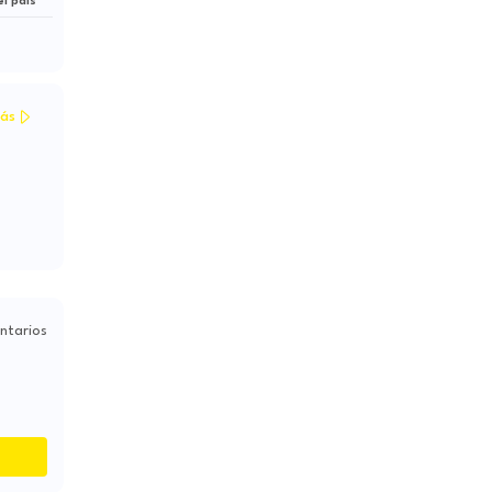
l país
ás
ntarios