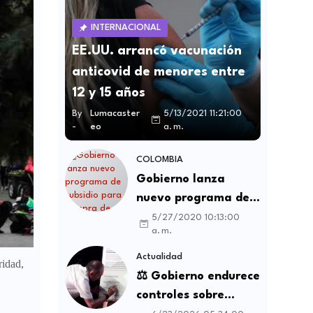
INTERNACIONAL
EE.UU. arrancó vacunación
anticovid de menores entre
12 y 15 años
By
Lumacaster
5/13/2021 11:21:00
-
eo
a. m.
COLOMBIA
Gobierno lanza
nuevo programa de
subsidio para compra
5/27/2020 10:13:00
a. m.
de vivienda VIS y no
VIS
Actualidad
ridad,
⚖️ Gobierno endurece
controles sobre