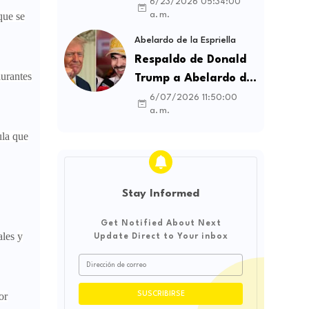
contratos sindicales
6/23/2026 05:34:00
a. m.
que se
y busca frenar la
intermediación
Abelardo de la Espriella
laboral ilegal
Respaldo de Donald
aurantes
Trump a Abelardo de
la Espriella genera
6/07/2026 11:50:00
a. m.
debate sobre
soberanía e
ula que
influencia
internacional
Stay Informed
Get Notified About Next
gales
y
Update Direct to Your inbox
or