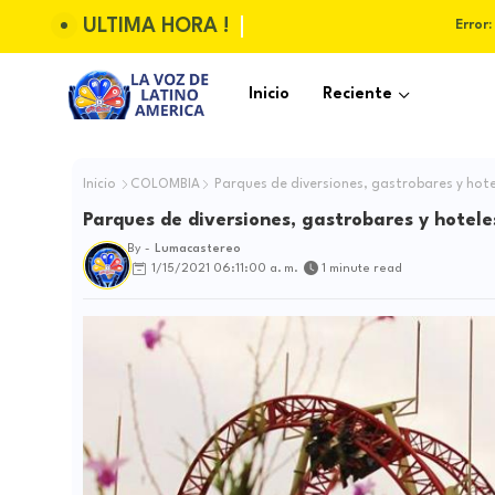
ULTIMA HORA !
Error:
Inicio
Reciente
Inicio
COLOMBIA
Parques de diversiones, gastrobares y hotel
Parques de diversiones, gastrobares y hoteles
By -
Lumacastereo
1/15/2021 06:11:00 a. m.
1 minute read