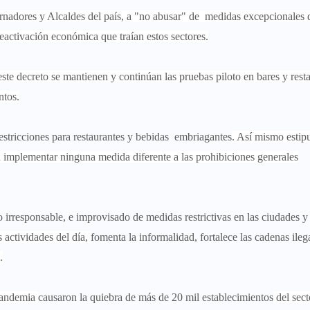
rnadores y Alcaldes del país, a "no abusar" de medidas excepcionales
eactivación económica que traían estos sectores.
este decreto se mantienen y continúan las pruebas piloto en bares y rest
ntos.
restricciones para restaurantes y bebidas embriagantes
. Así mismo estip
plementar ninguna medida diferente a las prohibiciones generales
o irresponsable, e improvisado de medidas restrictivas en las ciudades y
s actividades del día,
fomenta la informalidad, fortalece las cadenas ile
.
 pandemia
causaron la quiebra de más de 20 mil establecimientos
del sect