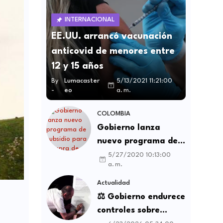
INTERNACIONAL
EE.UU. arrancó vacunación
anticovid de menores entre
12 y 15 años
By
Lumacaster
5/13/2021 11:21:00
-
eo
a. m.
COLOMBIA
Gobierno lanza
nuevo programa de
subsidio para compra
5/27/2020 10:13:00
a. m.
de vivienda VIS y no
VIS
Actualidad
⚖️ Gobierno endurece
controles sobre