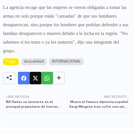
La agencia recoge que las mujeres se vieron obligadas a tomar las
armas no solo porque están "cansadas" de que sus familiares
desaparezcan, sino porque los hombres que podrían defender a sus
familias desaparecen o mueren debido a la lucha en la región. "No
sabemos si los traen o ya los mataron", dijo una integrante del
grupo.
Tags:
Actualidad
INTERNACIONAL
MÁS ANTIGUA
MÁS RECIENTE
Bill Gates se convierte en el
Muere el famoso alpinista español
principal propietario de tierras
Sergi Mingote tras sufrir una caída
agrícolas en EE.UU.
fatal de la segunda montaña más
alta del mundo en el Himalaya