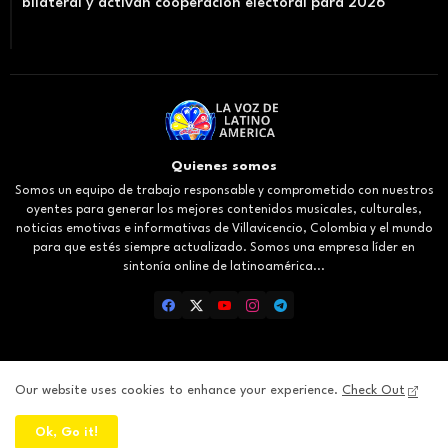
bilateral y activan cooperación electoral para 2026
Quienes somos
Somos un equipo de trabajo responsable y comprometido con nuestros
oyentes para generar los mejores contenidos musicales, culturales,
noticias emotivas e informativas de Villavicencio, Colombia y el mundo
para que estés siempre actualizado. Somos una empresa líder en
sintonía online de latinoamérica...
Our website uses cookies to enhance your experience.
Check Out
Inicio
About
Contact us
Privacy Policy
Ok, Go it!
All Right Reserved Copyright ©