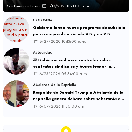
By -
Lumacastereo
5/13/2021 11:21:00 a. m.
COLOMBIA
Gobierno lanza nuevo programa de subsidio
para compra de vivienda VIS y no VIS
5/27/2020 10:13:00 a. m.
Actualidad
⚖️ Gobierno endurece controles sobre
contratos sindicales y busca frenar la
intermediación laboral ilegal
6/23/2026 05:34:00 a. m.
Abelardo de la Espriella
Respaldo de Donald Trump a Abelardo de la
Espriella genera debate sobre soberanía e
influencia internacional
6/07/2026 11:50:00 a. m.