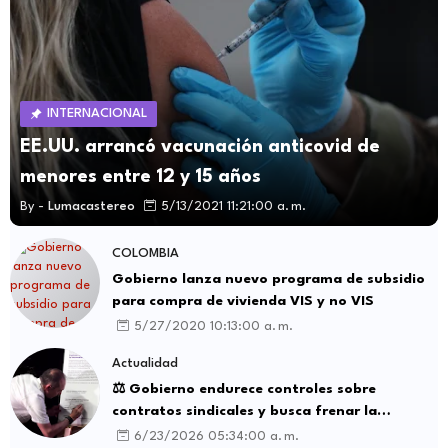
INTERNACIONAL
EE.UU. arrancó vacunación anticovid de
menores entre 12 y 15 años
By -
Lumacastereo
5/13/2021 11:21:00 a. m.
COLOMBIA
Gobierno lanza nuevo programa de subsidio
para compra de vivienda VIS y no VIS
5/27/2020 10:13:00 a. m.
Actualidad
⚖️ Gobierno endurece controles sobre
contratos sindicales y busca frenar la
intermediación laboral ilegal
6/23/2026 05:34:00 a. m.