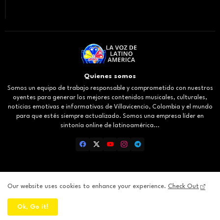
Quienes somos
Somos un equipo de trabajo responsable y comprometido con nuestros
oyentes para generar los mejores contenidos musicales, culturales,
noticias emotivas e informativas de Villavicencio, Colombia y el mundo
para que estés siempre actualizado. Somos una empresa líder en
sintonía online de latinoamérica...
Our website uses cookies to enhance your experience.
Check Out
Inicio
About
Contact us
Privacy Policy
Ok, Go it!
All Right Reserved Copyright ©