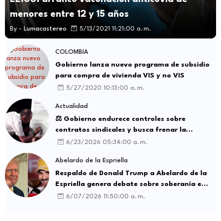
menores entre 12 y 15 años
By -
Lumacastereo
5/13/2021 11:21:00 a. m.
COLOMBIA
Gobierno lanza nuevo programa de subsidio
para compra de vivienda VIS y no VIS
5/27/2020 10:13:00 a. m.
Actualidad
⚖️ Gobierno endurece controles sobre
contratos sindicales y busca frenar la
intermediación laboral ilegal
6/23/2026 05:34:00 a. m.
Abelardo de la Espriella
Respaldo de Donald Trump a Abelardo de la
Espriella genera debate sobre soberanía e
influencia internacional
6/07/2026 11:50:00 a. m.