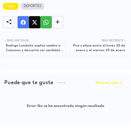
Tags:
DEPORTES
MÁS ANTIGUA
MÁS RECIENTE
Rodrigo Londoño explica cambio a
Pico y placa entre el lunes 25 de
Comunes y descarta ser candidato
enero y el viernes 29 de enero
a la Presidencia
Puede que te guste
Mostrar más
Error:
No se ha encontrado ningún resultado