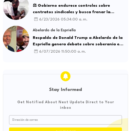
⚖️ Gobierno endurece controles sobre
contratos sindicales y busca frenar la
intermediación laboral ilegal
6/23/2026 05:34:00 a. m.
Abelardo de la Espriella
Respaldo de Donald Trump a Abelardo de la
Espriella genera debate sobre soberanía e
influencia internacional
6/07/2026 11:50:00 a. m.
Stay Informed
Get Notified About Next Update Direct to Your
inbox