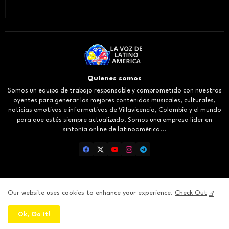
Quienes somos
Somos un equipo de trabajo responsable y comprometido con nuestros
oyentes para generar los mejores contenidos musicales, culturales,
noticias emotivas e informativas de Villavicencio, Colombia y el mundo
para que estés siempre actualizado. Somos una empresa líder en
sintonía online de latinoamérica...
Our website uses cookies to enhance your experience.
Check Out
Inicio
About
Contact us
Privacy Policy
Ok, Go it!
All Right Reserved Copyright ©