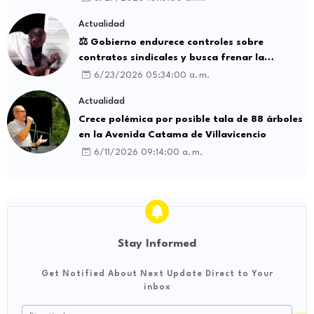
Actualidad
⚖️ Gobierno endurece controles sobre
contratos sindicales y busca frenar la
intermediación laboral ilegal
6/23/2026 05:34:00 a. m.
Actualidad
Crece polémica por posible tala de 88 árboles
en la Avenida Catama de Villavicencio
6/11/2026 09:14:00 a. m.
Stay Informed
Get Notified About Next Update Direct to Your
inbox