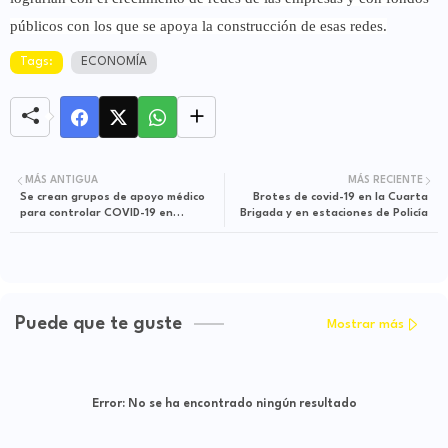
públicos con los que se apoya la construcción de esas redes.
Tags:
ECONOMÍA
MÁS ANTIGUA
MÁS RECIENTE
Se crean grupos de apoyo médico
Brotes de covid-19 en la Cuarta
para controlar COVID-19 en
Brigada y en estaciones de Policía
cárceles
Puede que te guste
Mostrar más
Error:
No se ha encontrado ningún resultado