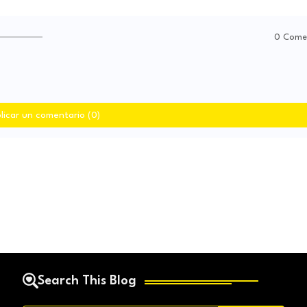
0 Come
licar un comentario (0)
Search This Blog