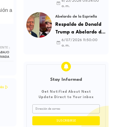
contratos sindicales
6/23/2026 05:34:00
a. m.
y busca frenar la
sión a
intermediación
Abelardo de la Espriella
laboral ilegal
Respaldo de Donald
Trump a Abelardo de
la Espriella genera
6/07/2026 11:50:00
a. m.
debate sobre
IENTE
ABAJO
soberanía e
RIVADA
influencia
internacional
Stay Informed
ás
Get Notified About Next
Update Direct to Your inbox