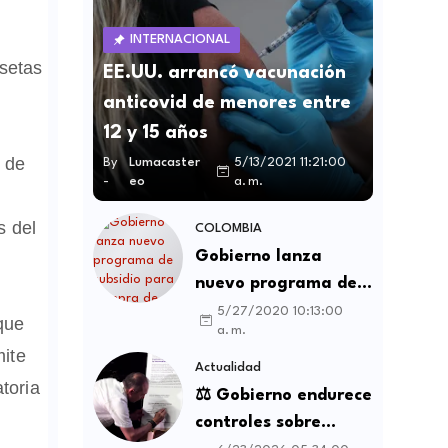
INTERNACIONAL
setas
EE.UU. arrancó vacunación
anticovid de menores entre
12 y 15 años
s de
By
Lumacaster
5/13/2021 11:21:00
-
eo
a. m.
s del
COLOMBIA
Gobierno lanza
nuevo programa de
subsidio para compra
5/27/2020 10:13:00
que
a. m.
de vivienda VIS y no
mite
VIS
Actualidad
toria
⚖️ Gobierno endurece
controles sobre