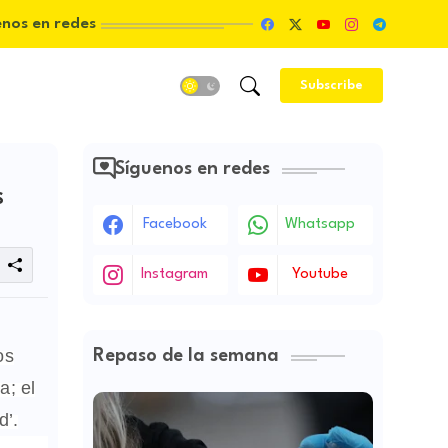
enos en redes
Subscribe
Síguenos en redes
S
Facebook
Whatsapp
Instagram
Youtube
os
Repaso de la semana
a; el
d’.