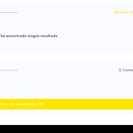
Mostrar m
 ha encontrado ningún resultado
0 Come
licar un comentario (0)