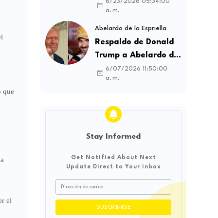
contratos sindicales
6/23/2026 05:34:00
a. m.
y busca frenar la
intermediación
Abelardo de la Espriella
l
laboral ilegal
Respaldo de Donald
Trump a Abelardo de
la Espriella genera
6/07/2026 11:50:00
a. m.
debate sobre
o que
soberanía e
influencia
internacional
Stay Informed
n
Get Notified About Next
la
Update Direct to Your inbox
r el