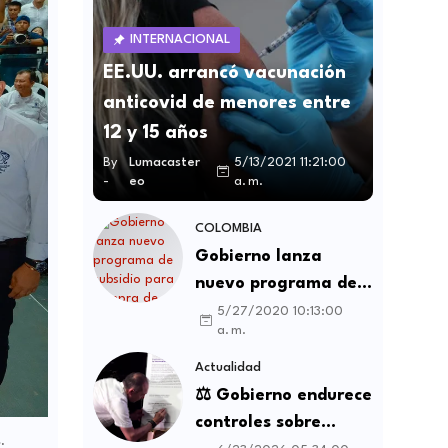
INTERNACIONAL
EE.UU. arrancó vacunación
anticovid de menores entre
12 y 15 años
By
Lumacaster
5/13/2021 11:21:00
-
eo
a. m.
COLOMBIA
Gobierno lanza
nuevo programa de
subsidio para compra
5/27/2020 10:13:00
a. m.
de vivienda VIS y no
VIS
Actualidad
⚖️ Gobierno endurece
controles sobre
.