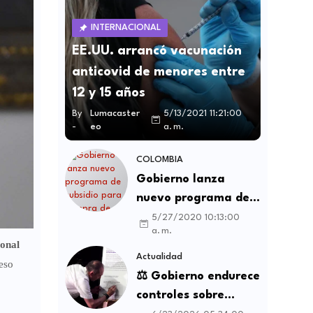
INTERNACIONAL
EE.UU. arrancó vacunación
anticovid de menores entre
12 y 15 años
By
Lumacaster
5/13/2021 11:21:00
-
eo
a. m.
COLOMBIA
Gobierno lanza
nuevo programa de
subsidio para compra
5/27/2020 10:13:00
a. m.
de vivienda VIS y no
onal
VIS
Actualidad
ceso
⚖️ Gobierno endurece
controles sobre