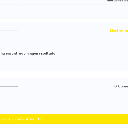
elecciones d
Mostrar m
 ha encontrado ningún resultado
0 Come
licar un comentario (0)