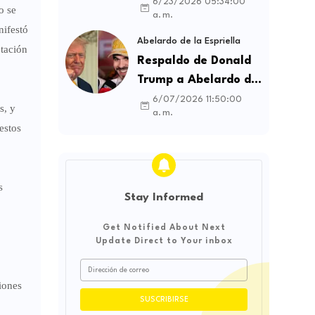
contratos sindicales
6/23/2026 05:34:00
o se
a. m.
y busca frenar la
nifestó
intermediación
Abelardo de la Espriella
otación
laboral ilegal
Respaldo de Donald
Trump a Abelardo de
la Espriella genera
6/07/2026 11:50:00
s, y
a. m.
debate sobre
estos
soberanía e
influencia
internacional
s
Stay Informed
Get Notified About Next
Update Direct to Your inbox
ciones