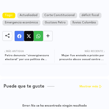
Tags:
Actualiadad
Corte Constitucional
déficit fiscal
Emergencia económica
Gustavo Petro
lluvias Colombia
MÁS ANTIGUA
MÁS RECIENTE
Petro denuncia “sinvergüenzura
Mujer fue enviada a prisión por
electoral” por uso político de
presunto abuso sexual contra su
ayudas en emergencia por lluvias
hija menor en Putumayo
Puede que te guste
Mostrar más
Error:
No se ha encontrado ningún resultado