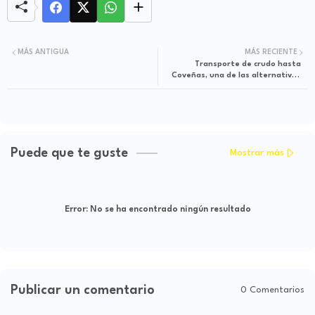
MÁS ANTIGUA
MÁS RECIENTE
Transporte de crudo hasta
Coveñas, una de las alternativas
de Ecopetrol frente a arancel de
900% impuesto por Ecuador
Puede que te guste
Mostrar más
Error:
No se ha encontrado ningún resultado
Publicar un comentario
0 Comentarios