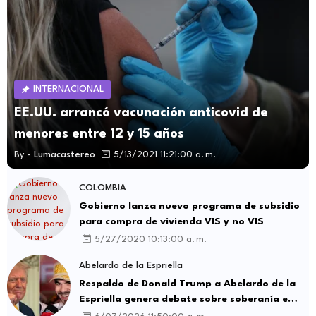
INTERNACIONAL
EE.UU. arrancó vacunación anticovid de
menores entre 12 y 15 años
By -
Lumacastereo
5/13/2021 11:21:00 a. m.
COLOMBIA
Gobierno lanza nuevo programa de subsidio
para compra de vivienda VIS y no VIS
5/27/2020 10:13:00 a. m.
Abelardo de la Espriella
Respaldo de Donald Trump a Abelardo de la
Espriella genera debate sobre soberanía e
influencia internacional