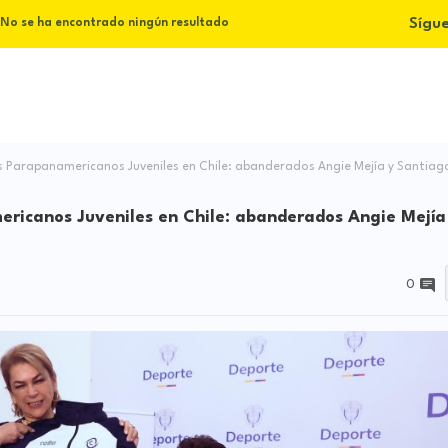
Sígu
No se ha encontrado ningún resultado
os Parapanamericanos Juveniles en Chile: abanderados Angie Mejía y Santiag
ericanos Juveniles en Chile: abanderados Angie Mejía
0