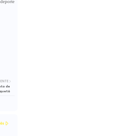
 deporte
IENTE
nto de
aquetá
ás