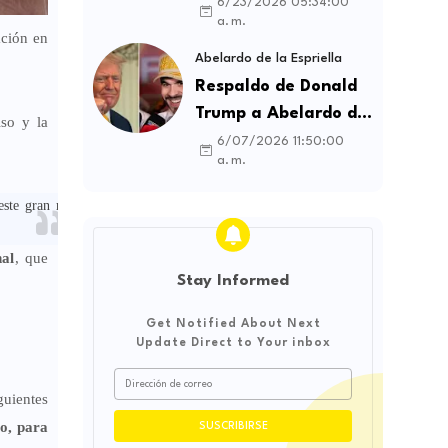
contratos sindicales
6/23/2026 05:34:00
a. m.
y busca frenar la
ación en
intermediación
Abelardo de la Espriella
laboral ilegal
Respaldo de Donald
Trump a Abelardo de
so y la
la Espriella genera
6/07/2026 11:50:00
a. m.
debate sobre
soberanía e
ste gran reto”,
influencia
internacional
nal
, que
Stay Informed
Get Notified About Next
Update Direct to Your inbox
guientes
mo, para