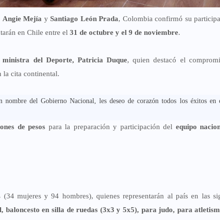
s
Angie Mejía
y
Santiago León Prada
, Colombia confirmó su particip
utarán en Chile entre el
31 de octubre y el 9 de noviembre
.
a
ministra del Deporte, Patricia Duque
, quien destacó el compromi
 la cita continental.
en nombre del Gobierno Nacional, les deseo de corazón todos los éxitos en e
lones de pesos
para la preparación y participación del
equipo nacio
s
(34 mujeres y 94 hombres), quienes representarán al país en las si
l, baloncesto en silla de ruedas (3x3 y 5x5), para judo, para atletis