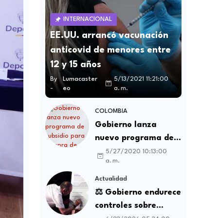
INTERNACIONAL
EE.UU. arrancó vacunación
anticovid de menores entre
12 y 15 años
By
Lumacaster
5/13/2021 11:21:00
-
eo
a. m.
COLOMBIA
Gobierno lanza
nuevo programa de
subsidio para compra
5/27/2020 10:13:00
a. m.
de vivienda VIS y no
VIS
Actualidad
⚖️ Gobierno endurece
controles sobre