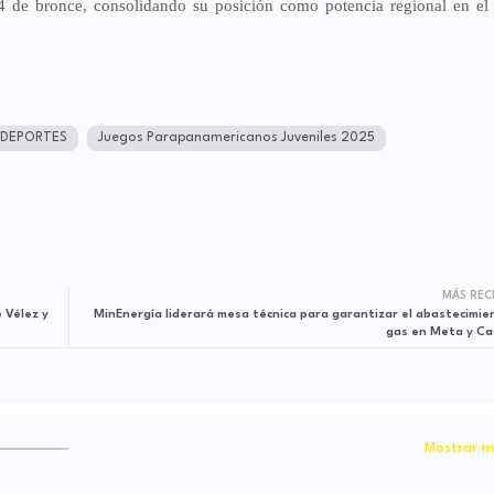
4 de bronce, consolidando su posición como potencia regional en el
DEPORTES
Juegos Parapanamericanos Juveniles 2025
MÁS REC
 Vélez y
MinEnergía liderará mesa técnica para garantizar el abastecimie
gas en Meta y C
Mostrar m