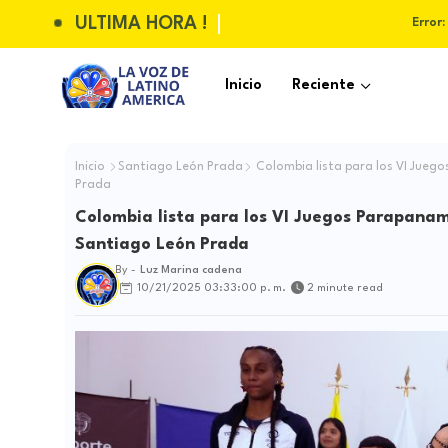
ULTIMA HORA !
Error:
Inicio
Reciente
Inicio
Santiago León Prada
Colombia lista para los VI Jueg
Prada
Colombia lista para los VI Juegos Parapanam
Santiago León Prada
By -
Luz Marina cadena
10/21/2025 03:33:00 p. m.
2 minute read