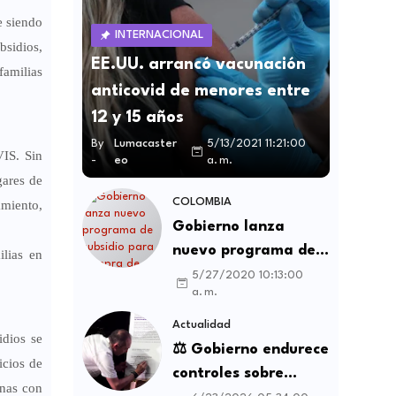
e siendo
INTERNACIONAL
bsidios,
EE.UU. arrancó vacunación
familias
anticovid de menores entre
12 y 15 años
By
Lumacaster
5/13/2021 11:21:00
IS. Sin
-
eo
a. m.
gares de
COLOMBIA
miento,
Gobierno lanza
nuevo programa de
ilias en
subsidio para compra
5/27/2020 10:13:00
a. m.
de vivienda VIS y no
VIS
Actualidad
idios se
⚖️ Gobierno endurece
icios de
controles sobre
onas con