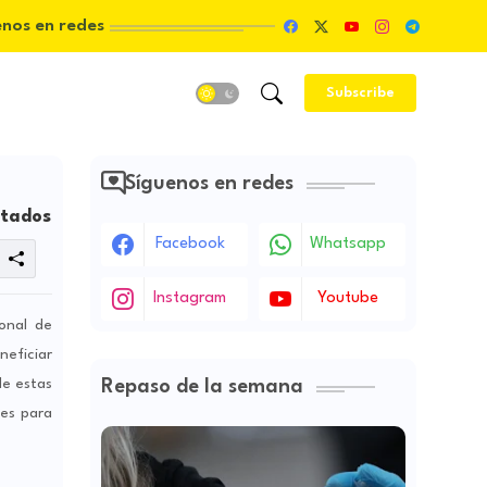
enos en redes
Subscribe
Síguenos en redes
itados
Facebook
Whatsapp
Instagram
Youtube
ional de
neficiar
de estas
Repaso de la semana
les para