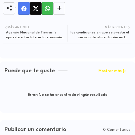
MÁS ANTIGUA
MÁS RECIENTE
Agencia Nacional de Tierras le
las condiciones en que se presta el
apuesta a fortalecer la economía
servicio de alimentación en las
familiar de las mujeres indígenas
prisiones del país ponen en riesgo
del Guaviare
la salud de la población carcelaria :
Contraloria.
Puede que te guste
Mostrar más
Error:
No se ha encontrado ningún resultado
Publicar un comentario
0 Comentarios