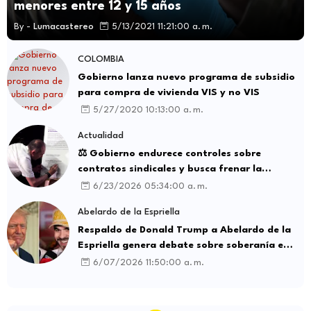
menores entre 12 y 15 años
By -
Lumacastereo
5/13/2021 11:21:00 a. m.
COLOMBIA
Gobierno lanza nuevo programa de subsidio
para compra de vivienda VIS y no VIS
5/27/2020 10:13:00 a. m.
Actualidad
⚖️ Gobierno endurece controles sobre
contratos sindicales y busca frenar la
intermediación laboral ilegal
6/23/2026 05:34:00 a. m.
Abelardo de la Espriella
Respaldo de Donald Trump a Abelardo de la
Espriella genera debate sobre soberanía e
influencia internacional
6/07/2026 11:50:00 a. m.