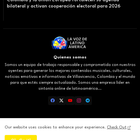
Colombia y la Unión Europea fortalecen su agenda
bilateral y activan cooperación electoral para 2026
Quienes somos
Somos un equipo de trabajo responsable y comprometido con nuestros
oyentes para generar los mejores contenidos musicales, culturales,
noticias emotivas e informativas de Villavicencio, Colombia y el mundo
para que estés siempre actualizado. Somos una empresa líder en
sintonía online de latinoamérica...
Our website uses cookies to enhance your experience.
Check Out
Inicio
About
Contact us
Privacy Policy